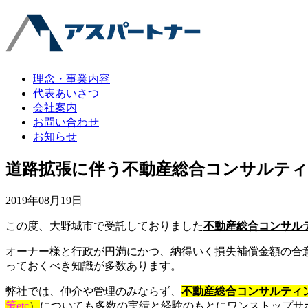
理念・事業内容
代表あいさつ
会社案内
お問い合わせ
お知らせ
道路拡張に伴う不動産総合コンサルテ
2019年08月19日
この度、大野城市で受託しておりました
不動産総合コンサル
オーナー様と行政が円満にかつ、納得いく損失補償金額の合
っておくべき知識が多数あります。
弊社では、仲介や管理のみならず、
不動産総合コンサルティ
策etc
）
についても多数の実績と経験のもとにワンストップサ